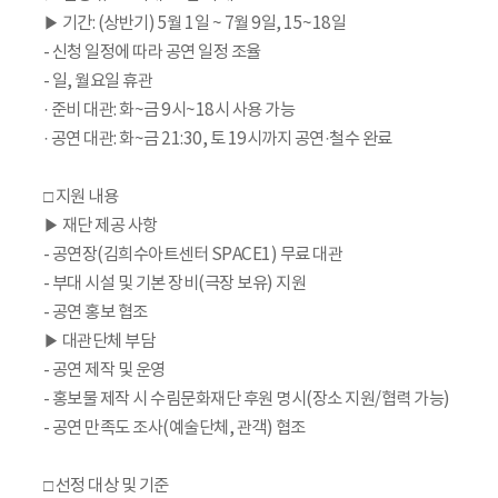
▶ 기간: (상반기) 5월 1일 ~ 7월 9일, 15~18일
- 신청 일정에 따라 공연 일정 조율
- 일, 월요일 휴관
· 준비 대관: 화~금 9시~18시 사용 가능
· 공연 대관: 화~금 21:30, 토 19시까지 공연·철수 완료
□ 지원 내용
▶ 재단 제공 사항
- 공연장(김희수아트센터 SPACE1) 무료 대관
- 부대 시설 및 기본 장비(극장 보유) 지원
- 공연 홍보 협조
▶ 대관단체 부담
- 공연 제작 및 운영
- 홍보물 제작 시 수림문화재단 후원 명시(장소 지원/협력 가능)
- 공연 만족도 조사(예술단체, 관객) 협조
□ 선정 대상 및 기준