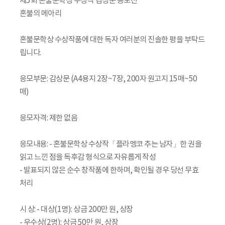
제5회 혼불문학상 수상작 감상문 공모전
혼불의 메아리
혼불문학상 수상작품에 대한 독자 여러분의 진솔한 평을 부탁드
립니다.
응모부문: 감상문 (A4용지 2장~7장, 200자 원고지 15매~50
매)
응모자격: 제한 없음
응모내용: - 혼불문학상 수상작「플라멩코 추는 남자」한 권을
읽고 느낀 점을 독후감 형식으로 자유롭게 작성
- 발표되지 않은 순수 창작품에 한하며, 확인될 경우 당선 무효
처리
시 상: - 대상(1명): 상금 200만 원, 상장
- 우수상(2명): 상금 50만 원, 상장