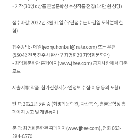
- 가작(30명): 상품 혼불문학상 수상작품 전집(14만 원 상당)
접수마감: 2022년 3월 31일 (우편접수는 마감일 도착분에 한
함)
접수방법: - 메일(jeonjuhonbul@nate.com) 또는 우편
(55042 전북 전주시 완산구 최명희29 최명희문학관)
- 최명희문학관 홈페이지(www.jjhee.com) 공지사항에서 다운
로드
제출서류: 작품, 참가신청서(개인정보 수집·이용 동의 포함)
발 표: 2022년 5월 중 (최명희문학관, 다산북스, 혼불문학상 홈
페이지 공고 및 개별통지)
문 의: 최명희문학관 홈페이지(www.jjhee.com), 전화 063-
284-0570