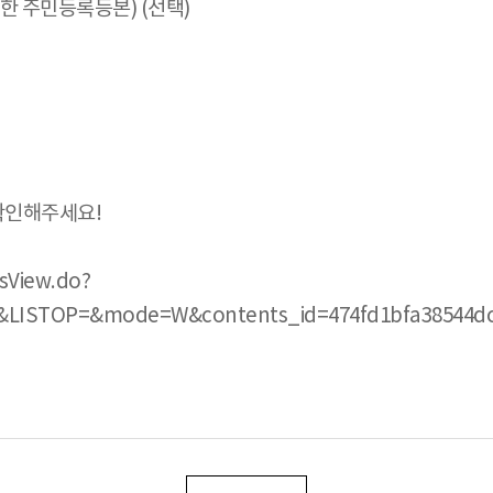
한 주민등록등본) (선택)
확인해주세요!
sView.do?
&LISTOP=&mode=W&contents_id=474fd1bfa38544dc