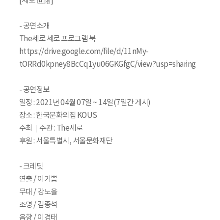
[세로 世路]
- 공연소개
The세로 세로 프로그램 북
https://drive.google.com/file/d/11nMy-
tORRd0kpney8BcCq1yu06GKGfgC/view?usp=sharing
- 공연정보
일정 : 2021년 04월 07일 ~ 14일(7일간 게시)
장소 : 한국문화의집 KOUS
주최｜주관 : The세로
후원 : 서울특별시, 서울문화재단
- 크레딧
연출 / 이기쁨
무대 / 강노을
조명 / 김종석
음향 / 이경태