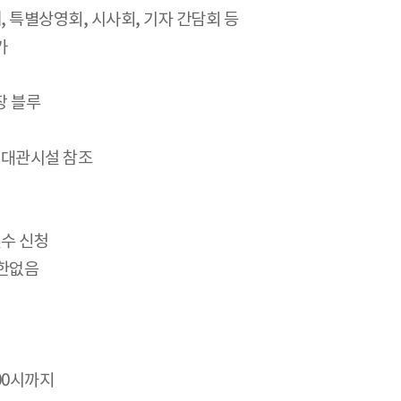
제, 특별상영회, 시사회, 기자 간담회 등
가
장 블루
지 대관시설 참조
일수 신청
제한없음
8:00시까지