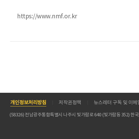
https://www.nmf.or.kr
개인정보처리방침
저작권정책
뉴스레터 구독 및 이
(58326) 전남광주통합특별시 나주시 빛가람로 640 (빛가람동 352)