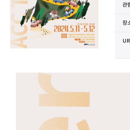
관
장
UR