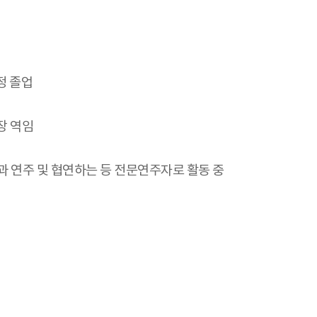
정 졸업
악장 역임
 연주 및 협연하는 등 전문연주자로 활동 중