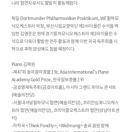
니라 협연자로서도 활발히 활동해왔다.
독일 Dortmunder Philharmoniker Praktikum, WE필하모
닉오케스트라 악장, 부산시립교향악단 제1바이올린 수석을 역
임한 김영준은 현재 경기필하모닉오케스트라 제1바이올린 수
석으로 더욱더 활발한 연주 활동과 함께 이번 귀국 독주회를 시
작으로 후학 양성에도 힘쓸 예정이다.
Piano 김재원
-제47회 동아음악콩쿨 1등, Asia International's Piano
Academy Gold Prize, 한국일보콩쿨 2위
-금호영재독주회(금호아트홀), 아시아 그랜드 피아노 콘서트
(예술의전당)
-서울내셔널필하모닉 협연(예술의전당), 코리안심포니오케스
트라 협연(예술의전당), 코리아쿱오케스트라 협연(성남아트센
터)
-자작곡 <Think Fondly>, <Widmung> 솔로 음원 발매