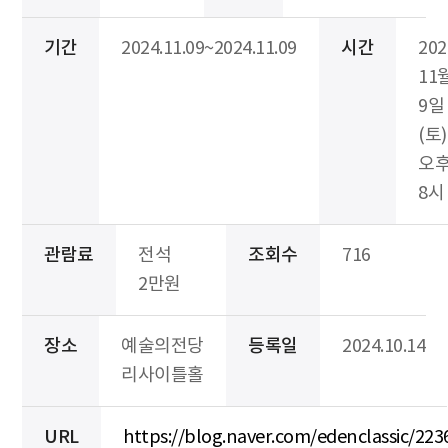
기간
2024.11.09~2024.11.09
시간
20
11
9일
(토)
오
8시
관람료
전석
조회수
716
2만원
장소
예술의전당
등록일
2024.10.14
리사이틀홀
URL
https://blog.naver.com/edenclassic/22