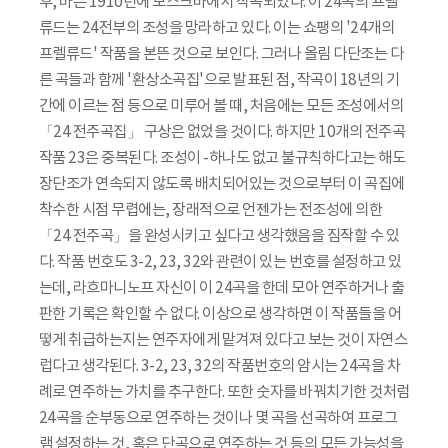
후, 바쁜 1910년에 모스크바에서 작곡되었다. 이 24곡의 프렐
류드는 24전부의 조성을 망라하고 있다. 이는 쇼팽의 '24개의
프렐류드' 작품을 본뜬 것으로 보인다. 그러나 올림 다단조는 다
른 곡들과 함께 '환상소곡집'으로 발표된 점, 작곡이 18년의 기
간에 이르는 점 등으로 미루어 볼 때, 처음에는 모든 조성에서의
「24 전주곡집」 구상은 없었을 것이다. 하지만 10개의 전주곡
작품 23은 중복된다. 조성이 -하나도 없고 불규칙하다고는 해도
장단조가 연속되지 않도록 배치되어있는 것으로부터 이 곡집에
착수한 시점 무렵에는, 장래적으로 언젠가는 전조성에 의한
「24 전주곡」을 완성시키고 싶다고 생각했음을 짐작할 수 있
다. 작품 번호도 3-2, 23, 32와 관련이 있는 번호를 설정하고 있
는데, 라흐마니노프 자신이 이 24곡을 한데 모아 연주하거나 출
판한 기록은 확인할 수 없다. 이상으로 생각하면 이 작품들을 어
떻게 취급하는지는 연주자에게 맡겨져 있다고 보는 것이 자연스
럽다고 생각된다. 3-2, 23, 32의 작품번호의 암시는 24곡을 차
례로 연주하는 가치를 추구한다. 또한 숫자를 바꿔치기한 것처럼
24곡을 순부동으로 연주하는 것이나 몇 곡을 선곡하여 프로그
램 설정하는 것, 혹은 단곡으로 연주하는 것 등의 모든 가능성을