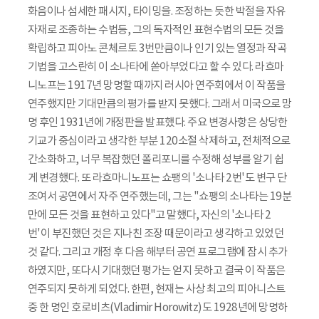
화음이나 섬세한 패시지, 타이밍을. 조정하는 듯한 박절을 자유
자재로 조종하는 수법등, 그의 독자적인 표현수법의 모든 것을
확립하고 피아노 콘체르토 3번만큼이나 인기 있는 열정과 작곡
기법을 고스란히 이 소나타에 쏟아부었다고 할 수 있다. 라흐마
니노프는 1917년 망명할 때까지 러시아 연주회에서 이 작품을
연주했지만 기대만큼의 평가를 받지 못했다. 그래서 미국으로 망
명 후인 1931년에 개정판을 발표했다. 주요 변경사항은 상당한
기교가 중심이라고 생각한 부분 120소절 삭제하고, 전체적으로
간소화하고, 너무 복잡했던 폴리포니를 수정해 성부를 알기 쉽
게 변경했다. 또 라흐마니노프는 쇼팽의 '소나타 2번'도 변구 단
조여서 공연에서 자주 연주했는데, 그는 "쇼팽의 소나타는 19분
만에 모든 것을 표현하고 있다"고 말했다, 자신의 '소나타 2
번'이 부진했던 것은 지나친 조장 때문이라고 생각하고 있었던
것 같다. 그리고 개정 후 다음 해부터 공연 프로그램에 잠시 추가
하였지만, 또다시 기대했던 평가는 얻지 못하고 결국 이 작품은
연주되지 못하게 되었다. 한편, 현재는 사상 최고의 피아니스트
중 한 명인 호로비츠(Vladimir Horowitz)도 1928년에 망명하