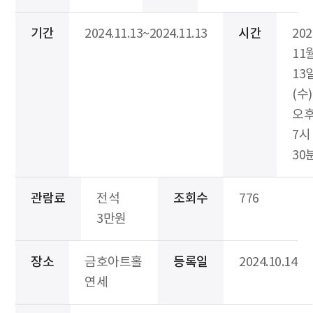
기간
2024.11.13~2024.11.13
시간
20
11
13
(수)
오
7시
30
관람료
전석
조회수
776
3만원
장소
금호아트홀
등록일
2024.10.14
연세