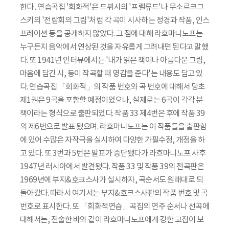
한다 . 연습곡집 '회화적'은 드뷔시의 '프렐류드'나 무소르크그
스키의 '전람회의 그림'처럼 각 곡이 시사하는 정경과 작품, 인스
프레이션 등을 공개하지 않았다. 그 점에 대해 라흐마니노프는
누구든지 음악에서 연상된 것을 자유롭게 그려내면 된다고 말했
다. 또 1941년 인터뷰에서는 '내가 읽은 책이나 아름다운 그림,
마음에 담긴 시, 등이 작곡할 때 영감을 준다'는 내용도 담고 있
다. 연습곡집 「회화적」의 작품 번호와 곡 번호에 대해서 당초
제1권은 9곡을 포함할 예정이었으나, 실제로는 6곡이 각각 분
책이라는 형식으로 출판되었다. 작품 33 제4번은 후에 작품 39
의 제6번으로 발표 됐으며. 라흐마니노프는 이 작품들을 출판함
에 있어 수많은 자작극을 실시하여 다양한 가필수정, 개정을 하
고 있다. 또 3번과 5번은 발표가 중단됐다가 라흐마니노프 사후
1947년 러시아에서 발견됐다. 작품 33 및 작품 39의 전곡판은
1969년에 부지&호크스사가 실시하자, 곡순서도 원래대로 되
돌아갔다. 따라서 여기서는 부지&호크스사판의 작품 번호 및 곡
번호로 표시한다. 또 「회화적연습」곡집의 연주 순서나 선곡에
대해서는, 전술한 바와 같이 라흐마니노프에게 강한 고집이 보