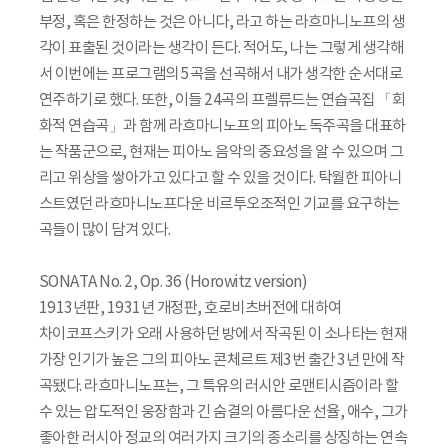
부정, 혹은 한정하는 것은 아니다, 라고 하는 라흐마니노프의 생
각이 표출된 것이라는 생각이 든다. 적어도, 나는 그렇게 생각해
서 이번에는 프로그램의 5곡을 선곡해서 내가 생각한 순서대로
연주하기로 했다. 또한, 이들 24곡의 프렐류드는 연습곡집 「회
화적 연습곡」과 함께 라흐마니노프의 피아노 독주곡을 대표하
는 작품군으로, 현재는 피아노 음악의 중요성을 알 수 있으며 그
리고 위상을 쌓아가고 있다고 할 수 있을 것이다. 탁월한 피아니
스트였던 라흐마니노프다운 비르투오조적인 기교를 요구하는
곡들이 많이 담겨 있다.
SONATA No. 2, Op. 36 (Horowitz version)
1913년판, 1931년 개정판, 호로비츠버전에 대하여
차이코프스키가 오래 사용하던 방에서 작곡된 이 소나타는 현재
가장 인기가 높은 그의 피아노 콘체르트 제3번 출간 3년 만에 작
곡됐다. 라흐마니노프는, 그 특유의 러시안 로맨티시즘이라 할
수 있는 압도적인 웅장함과 긴 숨결의 아름다운 선율, 애수, 그가
좋아한 러시아 정교의 여러가지 크기의 종소리를 상징하는 연속