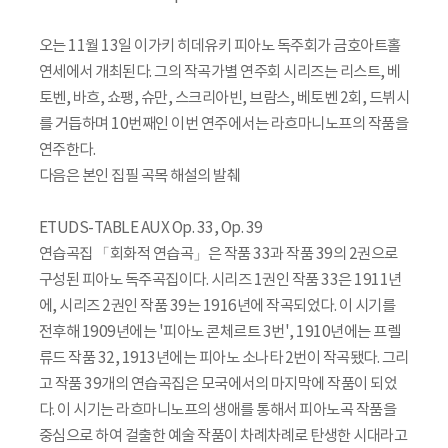
오는 11월 13일 이가키 히데유키 피아노 독주회가 금호아트홀
연세에서 개최된다. 그의 작곡가별 연주회 시리즈는 리스트, 베
토벤, 바흐, 쇼팽, 슈만, 스크리아빈, 브람스, 베토벤 2회, 드뷔시
를 거듭하며 10번째인 이번 연주에서는 라흐마니노프의 작품을
연주한다.
다음은 본인 집필 곡목 해설의 발췌
ETUDS-TABLE AUX Op. 33, Op. 39
연습곡집 「회화적 연습곡」은 작품 33과 작품 39의 2권으로
구성된 피아노 독주곡집이다. 시리즈 1권인 작품 33은 1911년
에, 시리즈 2권인 작품 39는 1916년에 작곡되었다. 이 시기를
전후해 1909년에는 '피아노 콘체르트 3번', 1910년에는 프렐
류드 작품 32, 1913년에는 피아노 소나타 2번이 작곡됐다. 그리
고 작품 39개의 연습곡집은 모국에서의 마지막에 작품이 되었
다. 이 시기는 라흐마니노프의 생애를 통해서 피아노곡 작품을
중심으로 하여 걸출한 예술 작품이 차례차례로 탄생한 시대라고