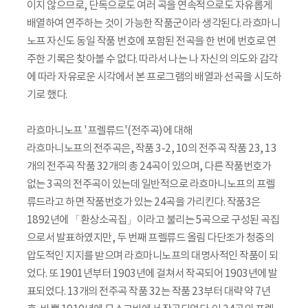
이지 않으므로, 단독으로도 여러 곡을 연속적으로도 자유롭게
배열하여 연주하는 것이 가능한 작품군이라 생각된다. 라흐마니
노프 자신도 동일 작품 번호에 포함된 전곡을 한 번에 번호로 연
주한 기록은 찾아볼 수 없다. 따라서 나는 나 자신의 의도와 감각
에 따라 자유로운 시각에서 본 프로그램의 배열과 선곡을 시도하
기로 했다.
라흐마니노프 '프렐류드'(전주곡)에 대해
라흐마니노프의 전주곡은, 작품 3-2, 10의 전주곡 작품 23, 13
개의 전주곡 작품 32개의 총 24곡이 있으며, 다른 작품번호가
없는 3곡의 전주곡이 있는데 일반적으로 라흐마니노프의 프렐
류드라고 하면 작품번호가 있는 24곡을 가리킨다. 작품3은
1892년에 「환상소곡집」이라고 불리는 5곡으로 구성된 곡집
으로서 발표하였지만, 두 번째 프렐류드 올림 다단조가 청중의
압도적인 지지를 받으며 라흐마니노프의 대명사적인 작품이 되
었다. 또 1901년부터 1903년에 걸쳐서 작곡되어 1903년에 발
표되었다. 13개의 전주곡 작품 32는 작품 23부터 대략 약 7년