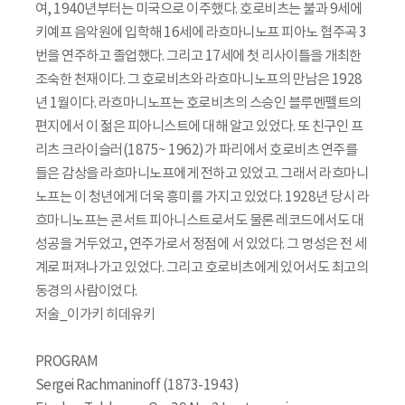
여, 1940년부터는 미국으로 이주했다. 호로비츠는 불과 9세에
키예프 음악원에 입학해 16세에 라흐마니노프 피아노 협주곡 3
번을 연주하고 졸업했다. 그리고 17세에 첫 리사이틀을 개최한
조숙한 천재이다. 그 호로비츠와 라흐마니노프의 만남은 1928
년 1월이다. 라흐마니노프는 호로비츠의 스승인 블루멘펠트의
편지에서 이 젊은 피아니스트에 대해 알고 있었다. 또 친구인 프
리츠 크라이슬러(1875~ 1962)가 파리에서 호로비츠 연주를
들은 감상을 라흐마니노프에게 전하고 있었고. 그래서 라흐마니
노프는 이 청년에게 더욱 흥미를 가지고 있었다. 1928년 당시 라
흐마니노프는 콘서트 피아니스트로서도 물론 레코드에서도 대
성공을 거두었고, 연주가로서 정점에 서 있었다. 그 명성은 전 세
계로 퍼져나가고 있었다. 그리고 호로비츠에게 있어서도 최고의
동경의 사람이었다.
저술_이가키 히데유키
PROGRAM
Sergei Rachmaninoff (1873-1943)