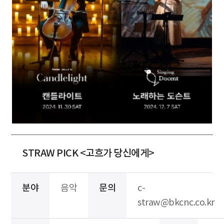
STRAW PICK <고흐가 당신에게>
분야
음악
문의
c-
straw@bkcnc.co.kr