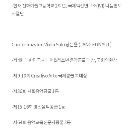
-현재 선화예술고등학교 2학년, 국제백신연구소(IVI) 나눔홍보
사절단
Concertmaster, Violin Solo 장은율 (JANG EUNYUL)
-제4회 대한민국 시니어&청소년 음악콩쿨 대상, 국회의원상
-제9·10회 Creativo Arte 국제콩쿨 특대상
-제36회 서울음악콩쿨 1등
-제15·16회 영산음악콩쿨 1등
-제64회 음악교육신문사콩쿨 3등