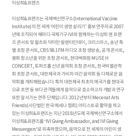
이상희&프랜즈
이상희&프랜즈는 국제백신연구소(International Vaccine
Institute)의 전 세계 ‘어린이 생명 살리기' 홍보 연주자로 2007
년에 조직되어 해마다 국제기구 IVI와 함께하는 이상희 앤 프랜
즈 콘서트 및 왈츠와 닥터만 발렌타인데이, 크리스마스, 송년 특
별 초청 콘서트, CBS 98.1FM 라디오 초청 생방송, 공개 콘서트,
봉화 청소년을 위한 초청 콘서트, 현대백화점 MUSE H
CONCERT, 토파즈홀 신년 음악회 초청 콘서트, 한국박물관학
회 초청 콘서트, 대한제국과 가비차 야간 음악회 등 다채로운 음
악회를 개최해왔습니다. 특히 대한제국 최초의 애국가를 현대곡
으로 초연 등 보다 관객들에게 음악으로 호소하고자 개발과 연구
또한 앞서가는 연주 단체입니다. 2012년부터 Mecenat Arts
Friends(사단법인 한국 메세나 협회) 아티스트로 활약을 하고
있는 이상희&프랜즈는 지난 2018년도에 국제백신연구소에서
이상희&프랜즈를 “IVI Giving Ambassador, and IVI Giving
Messengers”로 위촉하였으며, 음악으로 전 세계의 어린이 생