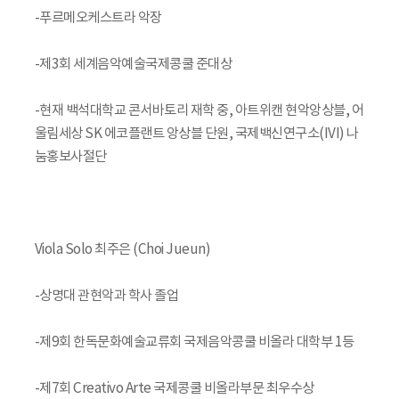
-푸르메오케스트라 악장
-제3회 세계음악예술국제콩쿨 준대상
-현재 백석대학교 콘서바토리 재학 중, 아트위캔 현악앙상블, 어
울림세상 SK 에코플랜트 앙상블 단원, 국제백신연구소(IVI) 나
눔홍보사절단
Viola Solo 최주은 (Choi Jueun)
-상명대 관현악과 학사 졸업
-제9회 한독문화예술교류회 국제음악콩쿨 비올라 대학부 1등
-제7회 Creativo Arte 국제콩쿨 비올라부문 최우수상