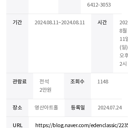
6412-3053
기간
2024.08.11~2024.08.11
시간
20
8월
11
(일)
오
2시
관람료
전석
조회수
1148
2만원
장소
영산아트홀
등록일
2024.07.24
URL
https://blog.naver.com/edenclassic/22