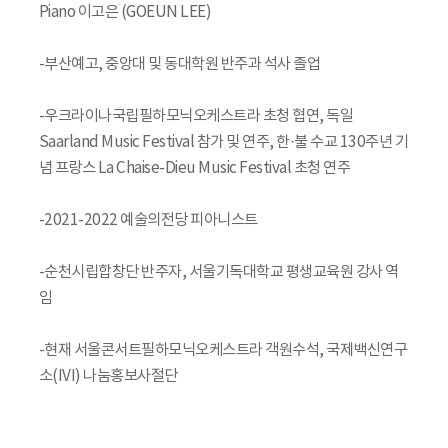
Piano 이고은 (GOEUN LEE)
-부산예고, 중앙대 및 동대학원 반주과 석사 졸업
-우크라이나국립필하모닉오케스트라 초청 협연, 독일
Saarland Music Festival 참가 및 연주, 한·불 수교 130주년 기
념 프랑스 La Chaise-Dieu Music Festival 초청 연주
-2021-2022 예술의전당 피아니스트
-순천시립합창단 반주자, 서울기독대학교 평생교육원 강사 역
임
-현재 서울콘서트필하모닉오케스트라 객원수석, 국제백신연구
소(IVI) 나눔홍보사절단