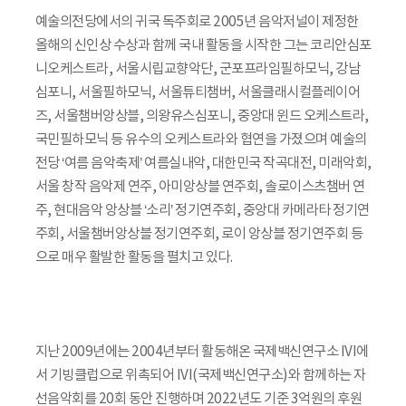
예술의전당에서의 귀국 독주회로 2005년 음악저널이 제정한
올해의 신인상 수상과 함께 국내 활동을 시작한 그는 코리안심포
니오케스트라, 서울시립교향악단, 군포프라임필하모닉, 강남
심포니, 서울필하모닉, 서울튜티챔버, 서울클래시컬플레이어
즈, 서울챔버앙상블, 의왕유스심포니, 중앙대 윈드 오케스트라,
국민필하모닉 등 유수의 오케스트라와 협연을 가졌으며 예술의
전당 ‘여름 음악축제’ 여름실내악, 대한민국 작곡대전, 미래악회,
서울 창작 음악제 연주, 아미앙상블 연주회, 솔로이스츠챔버 연
주, 현대음악 앙상블 ‘소리’ 정기연주회, 중앙대 카메라타 정기연
주회, 서울챔버앙상블 정기연주회, 로이 앙상블 정기연주회 등
으로 매우 활발한 활동을 펼치고 있다.
지난 2009년에는 2004년부터 활동해온 국제백신연구소 IVI에
서 기빙클럽으로 위촉되어 IVI(국제백신연구소)와 함께하는 자
선음악회를 20회 동안 진행하며 2022년도 기준 3억원의 후원