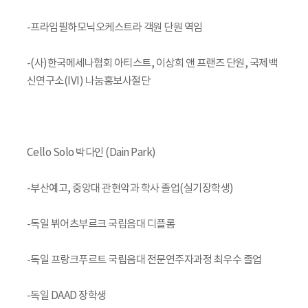
-프라임필하모닉오케스트라 객원 단원 역임
-(사)한국메세나협회 아티스트, 이상희 앤 프랜즈 단원, 국제백
신연구소(IVI) 나눔홍보사절단
Cello Solo 박다인 (Dain Park)
-부산예고, 중앙대 관현악과 학사 졸업(실기장학생)
-독일 뷔어츠부르크 국립음대 디플롬
-독일 프랑크푸르트 국립음대 전문연주자과정 최우수 졸업
-독일 DAAD 장학생