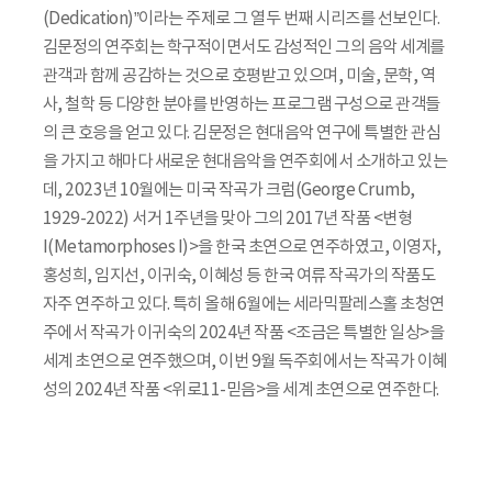
(Dedication)”이라는 주제로 그 열두 번째 시리즈를 선보인다.
김문정의 연주회는 학구적이면서도 감성적인 그의 음악 세계를
관객과 함께 공감하는 것으로 호평받고 있으며, 미술, 문학, 역
사, 철학 등 다양한 분야를 반영하는 프로그램 구성으로 관객들
의 큰 호응을 얻고 있다. 김문정은 현대음악 연구에 특별한 관심
을 가지고 해마다 새로운 현대음악을 연주회에서 소개하고 있는
데, 2023년 10월에는 미국 작곡가 크럼(George Crumb,
1929-2022) 서거 1주년을 맞아 그의 2017년 작품 <변형
I(Metamorphoses I)>을 한국 초연으로 연주하였고, 이영자,
홍성희, 임지선, 이귀숙, 이혜성 등 한국 여류 작곡가의 작품도
자주 연주하고 있다. 특히 올해 6월에는 세라믹팔레스홀 초청연
주에서 작곡가 이귀숙의 2024년 작품 <조금은 특별한 일상>을
세계 초연으로 연주했으며, 이번 9월 독주회에서는 작곡가 이혜
성의 2024년 작품 <위로11-믿음>을 세계 초연으로 연주한다.