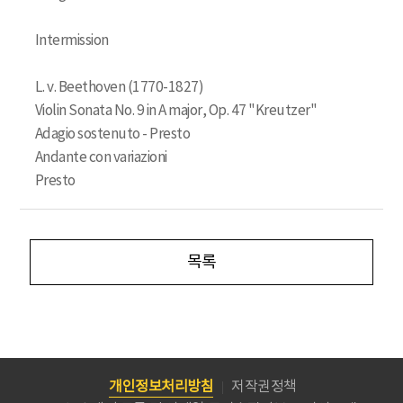
Intermission
L. v. Beethoven (1770-1827)
Violin Sonata No. 9 in A major, Op. 47 "Kreutzer"
Adagio sostenuto - Presto
Andante con variazioni
Presto
목록
개인정보처리방침
저작권정책