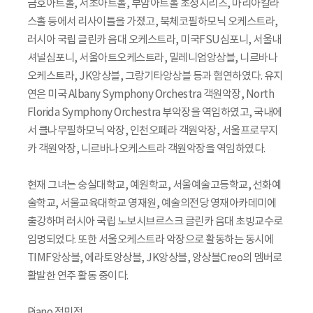
금호아트홀, 서초아트홀, 부암아트홀 초청시리즈, 마리아칼라
스홀 등에서 리사이틀을 가졌고, 북체코필하모닉 오케스트라,
러시아 국립 글린카 음대 오케스트라, 미국FSU심포니, 서울내
셔널심포니, 서울아트오케스트라, 밀레니엄앙상블, 니르바나
오케스트라, JK앙상블, 그랑기타앙상블 등과 협연하였다. 유지
연은 미국 Albany Symphony Orchestra 객원악장, North
Florida Symphony Orchestra 부악장을 역임하였고, 국내에
서 클나무필하모닉 악장, 인천오페라 객원악장, 서울프로무지
카 객원악장, 니르바나오케스트라 객원악장을 역임하였다.
현재 그녀는 숭실대학교, 예원학교, 서울예술고등학교, 선화예
술학교, 서울교육대학교 영재원, 예술의전당 영재아카데미에
출강하며 러시아 국립 노보시브르스크 글린카 음대 초빙교수로
임명되었다. 또한 서울오케스트라 악장으로 활동하는 동시에
TIMF앙상블, 에라토앙상블, JK앙상블, 앙상블Creo의 멤버로
활발한 연주 활동 중이다.
Piano 정민정