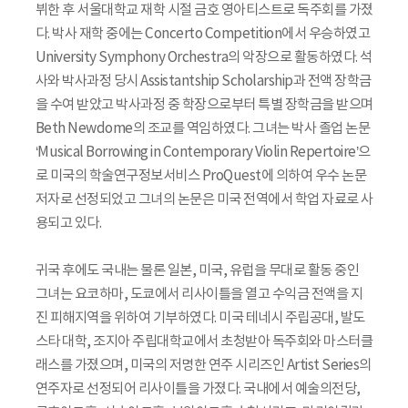
뷔한 후 서울대학교 재학 시절 금호 영아티스트로 독주회를 가졌
다. 박사 재학 중에는 Concerto Competition에서 우승하였고
University Symphony Orchestra의 악장으로 활동하였다. 석
사와 박사과정 당시 Assistantship Scholarship과 전액 장학금
을 수여 받았고 박사과정 중 학장으로부터 특별 장학금을 받으며
Beth Newdome의 조교를 역임하였다. 그녀는 박사 졸업 논문
‘Musical Borrowing in Contemporary Violin Repertoire’으
로 미국의 학술연구정보서비스 ProQuest에 의하여 우수 논문
저자로 선정되었고 그녀의 논문은 미국 전역에서 학업 자료로 사
용되고 있다.
귀국 후에도 국내는 물론 일본, 미국, 유럽을 무대로 활동 중인
그녀는 요코하마, 도쿄에서 리사이틀을 열고 수익금 전액을 지
진 피해지역을 위하여 기부하였다. 미국 테네시 주립공대, 발도
스타 대학, 조지아 주립대학교에서 초청받아 독주회와 마스터클
래스를 가졌으며, 미국의 저명한 연주 시리즈인 Artist Series의
연주자로 선정되어 리사이틀을 가졌다. 국내에서 예술의전당,