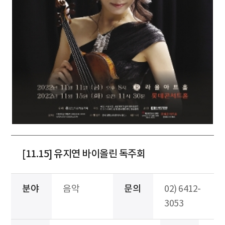
[11.15] 유지연 바이올린 독주회
분야
음악
문의
02) 6412-
3053