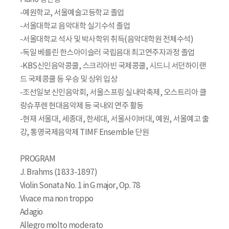
-예원학교, 서울예술고등학교 졸업
-서울대학교 음악대학 실기수석 졸업
-서울대학교 석사 및 박사학위 취득(음악대학원 전체수석)
-독일 베를린 한스아이슬러 국립음대 최고연주자과정 졸업
-KBS신인음악콩쿨, 스크리아빈 국제콩쿨, 시드니 서던하이랜
드 국제콩쿨 등 우승 및 상위 입상
-조선일보 신인음악회, 서울스프링 실내악축제, 오스트리아 클
랑슈푸렌 현대음악제 등 국내외 연주 활동
-현재 서울대, 세종대, 한세대, 서울사이버대, 예원, 서울예고 출
강, 통영국제음악제 TIMF Ensemble 단원
PROGRAM
J. Brahms (1833-1897)
Violin Sonata No. 1 in G major, Op. 78
Vivace ma non troppo
Adagio
Allegro molto moderato