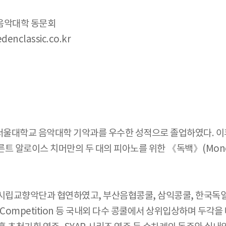
 음악대학 동문회
enclassic.co.kr
울대학교 음악대학 기악과를 우수한 성적으로 졸업하였다. 이
〈베른트 알로이스 치머만의 두 대의 피아노를 위한 《독백》(Mon
립교향악단과 협연하였고, 부산음협콩쿨, 삼익콩쿨, 한국독일브람스협
national Competition 등 국내외 다수 콩쿨에서 상위입상하