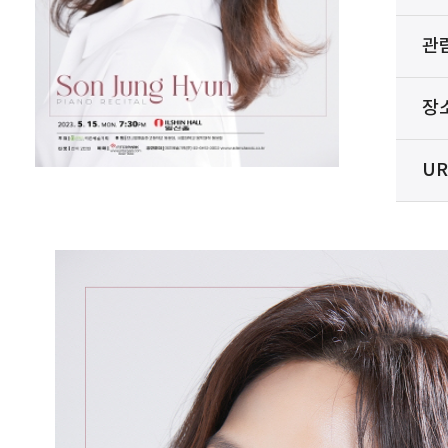
관
장
UR