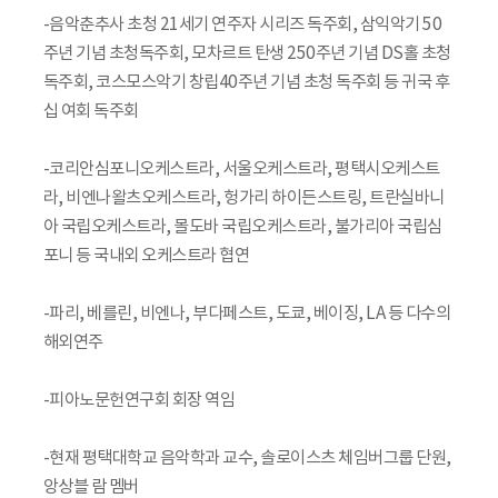
-음악춘추사 초청 21세기 연주자 시리즈 독주회, 삼익악기 50
주년 기념 초청독주회, 모차르트 탄생 250주년 기념 DS홀 초청
독주회, 코스모스악기 창립40주년 기념 초청 독주회 등 귀국 후
십 여회 독주회
-코리안심포니오케스트라, 서울오케스트라, 평택시오케스트
라, 비엔나왈츠오케스트라, 헝가리 하이든스트링, 트란실바니
아 국립오케스트라, 몰도바 국립오케스트라, 불가리아 국립심
포니 등 국내외 오케스트라 협연
-파리, 베를린, 비엔나, 부다페스트, 도쿄, 베이징, LA 등 다수의
해외연주
-피아노문헌연구회 회장 역임
-현재 평택대학교 음악학과 교수, 솔로이스츠 체임버그룹 단원,
앙상블 람 멤버