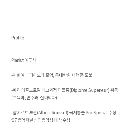
Profile
Pianist 이루사
-이화여대 피아노과 졸업, 동대학원 재학 중 도불
-파리 에꼴노르말 최고과정 디플롬(Diplome Superieur) 취득
(교육과, 연주과, 실내악과)
-알베르트 루셀(Albert Roussel) 국제콩쿨 Prix Special 수상,
‘97 음악저널 신인음악상 대상 수상