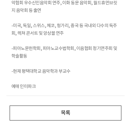
악협회 우수신인음악회 연주, 이화 동문 음악회, 월드휴먼브릿
지 음악회 등 출연
-미국, 독일, 스위스, 체코, 헝가리, 중국 등 국내외 다수의 독주
회, 렉쳐 콘서트 및 앙상블 연주
-피아노문헌학회, 피아노교수법학회, 이음협회 정기연주회 및
학술활동
-현재 평택대학교 음악학과 부교수
예매 인터파크
목록