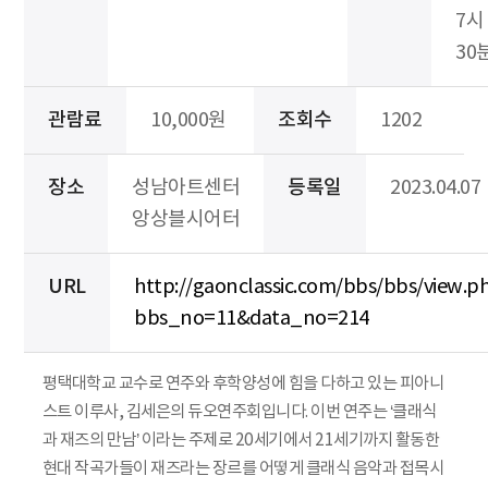
7시
30
관람료
10,000원
조회수
1202
장소
성남아트센터
등록일
2023.04.07
앙상블시어터
URL
http://gaonclassic.com/bbs/bbs/view.p
bbs_no=11&data_no=214
평택대학교 교수로 연주와 후학양성에 힘을 다하고 있는 피아니
스트 이루사, 김세은의 듀오연주회입니다. 이번 연주는 ‘클래식
과 재즈의 만남’ 이라는 주제로 20세기에서 21세기까지 활동한
현대 작곡가들이 재즈라는 장르를 어떻게 클래식 음악과 접목시