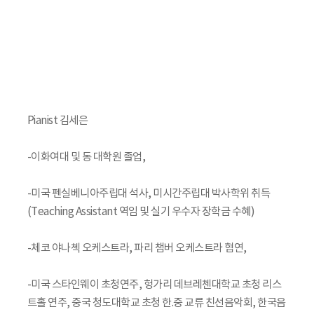
Pianist 김세은
-이화여대 및 동 대학원 졸업,
-미국 펜실베니아주립대 석사, 미시간주립대 박사학위 취득
(Teaching Assistant 역임 및 실기 우수자 장학금 수혜)
-체코 야나첵 오케스트라, 파리 챔버 오케스트라 협연,
-미국 스타인웨이 초청연주, 헝가리 데브레첸대학교 초청 리스
트홀 연주, 중국 청도대학교 초청 한.중 교류 친선음악회, 한국음