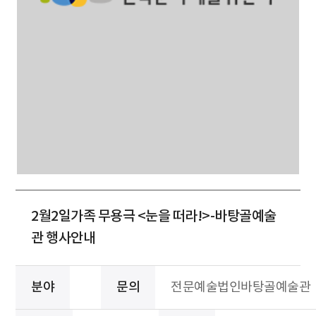
2월2일가족 무용극 <눈을 떠라!>-바탕골예술
관 행사안내
분야
문의
전문예술법인바탕골예술관