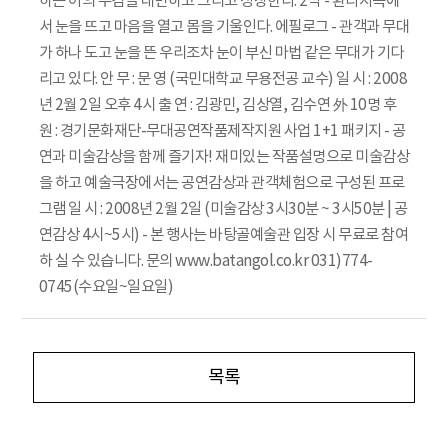
하는 이의 주검을 대면하고 그리고 성장한다. 2막 - 환타지속에
서 눈을 뜨고 마음을 열고 몸을 기울인다. 에필로그 - 관객과 무대
가 하나 도고 눈을 뜬 우리조차 눈이 부신 마법 같은 무대가 기다
리고 있다. 안 무 : 문 영 (국민대학교 무용전공 교수) 일 시 : 2008
년 2월 2일 오후 4시 출 연 : 김광민, 김상열, 김수연 外 10명 후
원 : 경기문화재단-무대공연작품제작지원 사업 1+1 패키지 - 공
연과 미술감상을 함께 즐기자! 재미있는 작품설명으로 미술감상
을 하고 예술극장에서는 공연감상과 관객체험으로 구성된 프로
그램 일 시 : 2008년 2월 2일 (미술감상 3시30분 ~ 3시50분 | 공
연감상 4시~5시) - 본 행사는 바탕골예술관 입장 시 무료로 참여
하 실 수 있습니다. 문의 www.batangol.co.kr 031)774-
0745(수요일~일요일)
목록