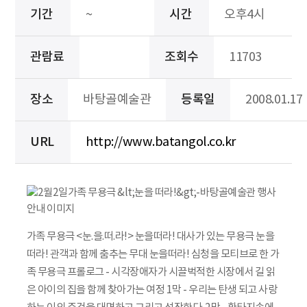
기간
~
시간
오후4시
관람료
조회수
11703
장소
바탕골예술관
등록일
2008.01.17
URL
http://www.batangol.co.kr
가족 무용극 <눈.을.떠.라!> 눈을떠라! 대사가 있는 무용극 눈을
떠라! 관객과 함께 춤추는 무대 눈을떠라! 심청을 모티브로 한 가
족 무용극 프롤로그 - 시각장애자가 시끌벅적한 시장에서 길 읽
은 아이의 집을 함께 찾아가는 여정 1막 - 우리는 탄생 되고 사랑