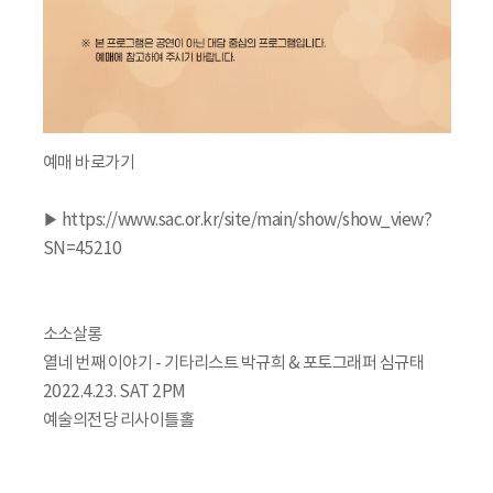
예매 바로가기
▶ https://www.sac.or.kr/site/main/show/show_view?
SN=45210
소소살롱
열네 번째 이야기 - 기타리스트 박규희 & 포토그래퍼 심규태
2022.4.23. SAT 2PM
예술의전당 리사이틀홀