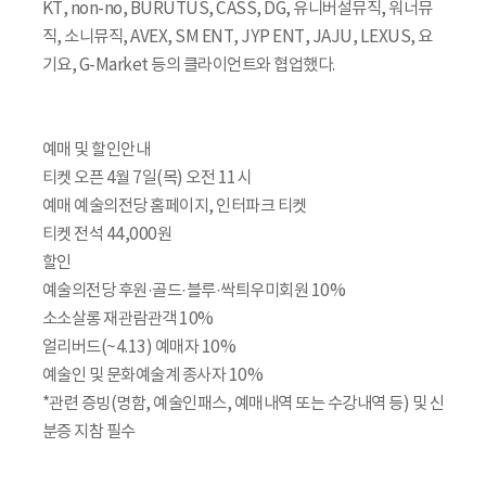
KT, non-no, BURUTUS, CASS, DG, 유니버설뮤직, 워너뮤
직, 소니뮤직, AVEX, SM ENT, JYP ENT, JAJU, LEXUS, 요
기요, G-Market 등의 클라이언트와 협업했다.
예매 및 할인안내
티켓 오픈 4월 7일(목) 오전 11시
예매 예술의전당 홈페이지, 인터파크 티켓
티켓 전석 44,000원
할인
예술의전당 후원·골드·블루·싹틔우미회원 10%
소소살롱 재관람관객 10%
얼리버드(~4.13) 예매자 10%
예술인 및 문화예술계 종사자 10%
*관련 증빙(명함, 예술인패스, 예매내역 또는 수강내역 등) 및 신
분증 지참 필수