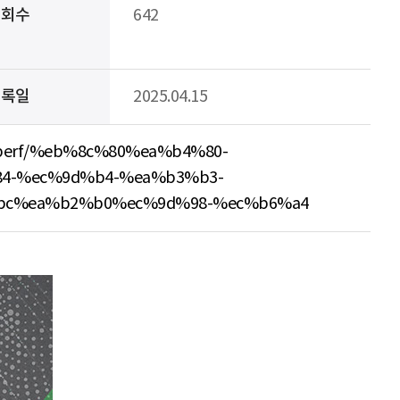
조회수
642
등록일
2025.04.15
/g/perf/%eb%8c%80%ea%b4%80-
4-%ec%9d%b4-%ea%b3%b3-
bc%ea%b2%b0%ec%9d%98-%ec%b6%a4