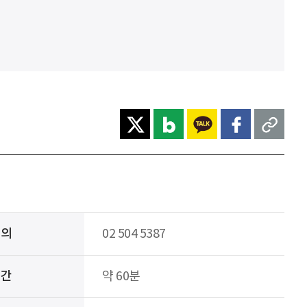
문의
02 504 5387
시간
약 60분