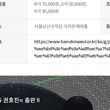
람료
R석 70,000원, S석 50,000원,
A석 30,000원
소
서울남산국악당 크라운해태홀
L
https://www.hanokmaeul.or.kr/ko
%ea%b6%8c%ed%9a%a8%ec%a7%8
%ec%83%9d%eb%aa%85%eb%ac%