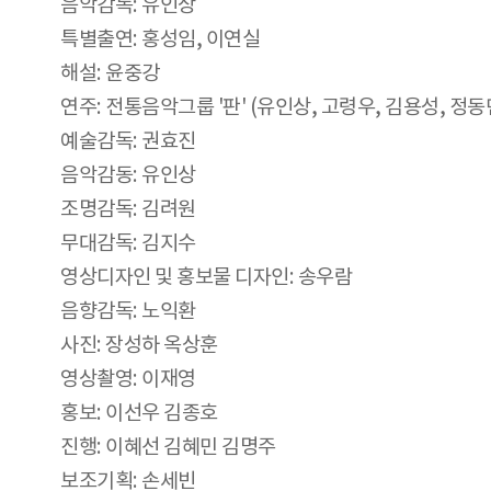
음악감독: 유인상
특별출연: 홍성임, 이연실
해설: 윤중강
연주: 전통음악그룹 '판' (유인상, 고령우, 김용성, 정동
예술감독: 권효진
음악감동: 유인상
조명감독: 김려원
무대감독: 김지수
영상디자인 및 홍보물 디자인: 송우람
음향감독: 노익환
사진: 장성하 옥상훈
영상촬영: 이재영
홍보: 이선우 김종호
진행: 이혜선 김혜민 김명주
보조기획: 손세빈