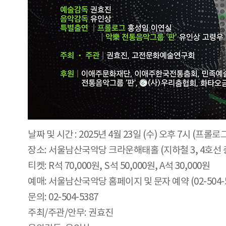
날짜 및 시간 : 2025년 4월 23일 (수) 오후 7시 (프롤로
장소: 서울남산국악당 크라운해태홀 (지하철 3, 4호선 
티켓: R석 70,000원, S석 50,000원, A석 30,000원
예매: 서울남산국악당 홈페이지 및 문자 예약 (02-504-53
문의: 02-504-5387
주최/주관/안무: 권효진