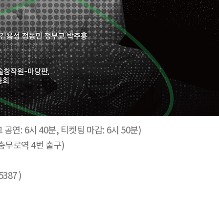
그 공연: 6시 40분, 티켓팅 마감: 6시 50분)
충무로역 4번 출구)
87 )