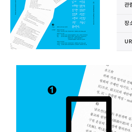
관
장
UR