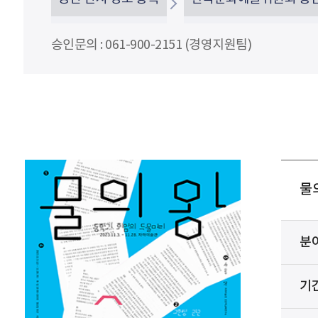
승인문의 : 061-900-2151 (경영지원팀)
물
분
기