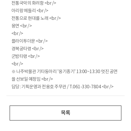
전통국악의 화려함 <br />
아리랑 메들리 <br />
전통으로 현대를 노래 <br />
몽연 <br />
<br />
플라이투더문 <br />
경복궁타령 <br />
군밤타령 <br />
<br />
※ 나주박물관 기타동아리 '옹기종기' 13:00~13:30 멋진 공연
을 선보일 예정임 <br />
담당 : 기획운영과 전용호 주무관 / T.061-330-7804 <br />
목록