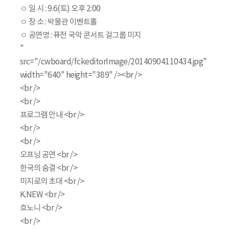
ㅇ 일 시 : 9.6(토) 오후 2:00
ㅇ 장 소 : 박물관 이벤트홀
ㅇ 공연명 : 퓨전 국악 콘서트 걸그룹 미지
"
src="/cwboard/fckeditorImage/20140904110434.jpg"
width="640" height="389" /><br />
<br />
<br />
프로그램 안내 <br />
<br />
<br />
오프닝 공연 <br />
한국의 숨결 <br />
미지로의 초대 <br />
K.NEW <br />
흐노니 <br />
<br />