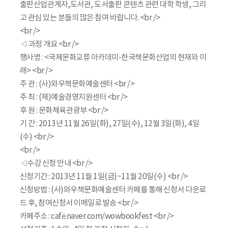
출판산업관계자,도서관, 도서출판 콘텐츠 관련 대학 학생, 그리
고 관심 있는 분들의 많은 참여 바랍니다. <br />
<br />
◁ 과정 개요 <br />
행사명 : <국제문화교류 아카데미-한국책문화산업의 현재와 미
래> <br />
주 관 : (사)와우책문화예술센터 <br />
주 최 : (재)예술경영지원센터 <br />
후 원 : 문화체육관광부 <br />
기 간 : 2013년 11월 26일(화), 27일(수), 12월 3일(화), 4일
(수) <br />
<br />
◁수강 신청 안내 <br />
신청기간 : 2013년 11월 1일(금)~11월 20일(수) <br />
신청방법 : (사)와우책문화예술센터 카페를 통해 신청서 다운로
드 후, 참여신청서 이메일로 발송 <br />
카페주소 : café.naver.com/wowbookfest <br />