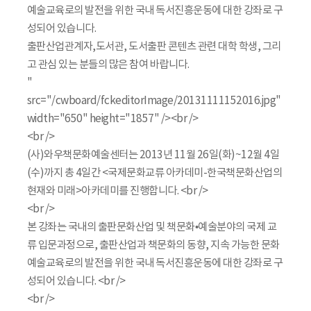
예술교육로의 발전을 위한 국내 독서진흥운동에 대한 강좌로 구
성되어 있습니다.
출판산업관계자,도서관, 도서출판 콘텐츠 관련 대학 학생, 그리
고 관심 있는 분들의 많은 참여 바랍니다.
"
src="/cwboard/fckeditorImage/20131111152016.jpg"
width="650" height="1857" /><br />
<br />
(사)와우책문화예술센터는 2013년 11월 26일(화)~12월 4일
(수)까지 총 4일간 <국제문화교류 아카데미-한국책문화산업의
현재와 미래>아카데미를 진행합니다. <br />
<br />
본 강좌는 국내의 출판문화산업 및 책문화•예술분야의 국제 교
류 입문과정으로, 출판산업과 책문화의 동향, 지속 가능한 문화
예술교육로의 발전을 위한 국내 독서진흥운동에 대한 강좌로 구
성되어 있습니다. <br />
<br />