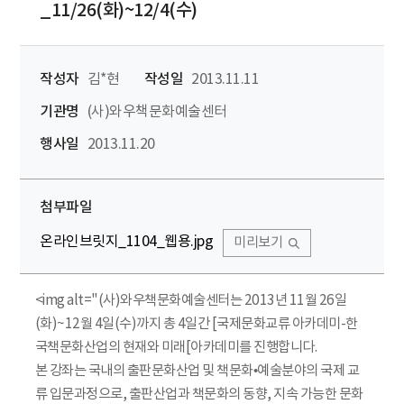
_11/26(화)~12/4(수)
작성자
김*현
작성일
2013.11.11
기관명
(사)와우책문화예술센터
행사일
2013.11.20
첨부파일
온라인브릿지_1104_웹용.jpg
미리보기
<img alt="(사)와우책문화예술센터는 2013년 11월 26일
(화)~12월 4일(수)까지 총 4일간 [국제문화교류 아카데미-한
국책문화산업의 현재와 미래[아카데미를 진행합니다.
본 강좌는 국내의 출판문화산업 및 책문화•예술분야의 국제 교
류 입문과정으로, 출판산업과 책문화의 동향, 지속 가능한 문화