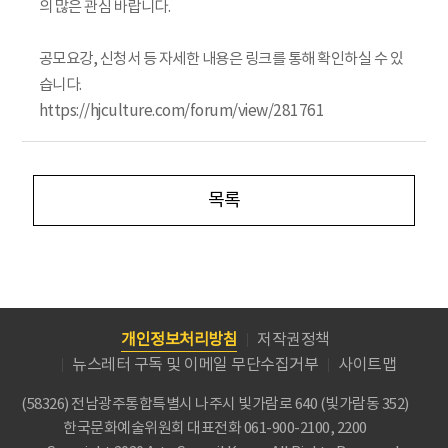
의 많은 관심 바랍니다.
공모요강, 신청서 등 자세한 내용은 링크를 통해 확인하실 수 있
습니다.
https://hjculture.com/forum/view/281761
목록
개인정보처리방침
저작권정책
뉴스레터 구독 및 이메일 무단수집거부
사이트맵
(58326) 전남광주통합특별시 나주시 빛가람로 640 (빛가람동 352)
한국문화예술위원회
대표전화 061-900-2100, 2200