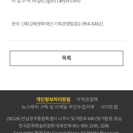
마. 접 수 처: https://gbcf.fairyhr.com/
문의 : (재)강북문화재단 기획경영팀(02-994-8462)
목록
개인정보처리방침
저작권정책
뉴스레터 구독 및 이메일 무단수집거부
사이트맵
(58326) 전남광주통합특별시 나주시 빛가람로 640 (빛가람동 352)
한국문화예술위원회
대표전화 061-900-2100, 2200