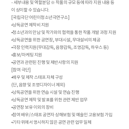
- 세부내용 및 역할분담 ※ 작품의 규모 등에 따라 지원 내용 등
이 상이할 수 있습니다.
[국립극단 어린이청소년극연구소]
⦁낭독공연 제작비 지원
⦁청소년과의 만남 및 작가와의 협력을 통한 작품 개발 과정 지원
⦁낭독공연을 위한 공연장, 부대시설, 무대설비의 제공
⦁극장 인력지원(무대감독, 음향감독, 조명감독, 하우스 등)
⦁홍보/마케팅 지원
⦁공연과 관련된 진행 및 제반사항의 지원
[참여 극단]
⦁배우 및 제작 스태프 자체 구성
(단, 음향 및 조명디자이너 제외)
⦁낭독공연을 위한 연습 시설 및 연습 진행
⦁낭독공연 제작 및 발표를 위한 관련 제반 업무
⦁공연장 보유 이외의 장비
⦁참여 배우/스태프 공연자 상해보험 및 예술인 고용보험 가입
⦁기타 위에서 명시하지 않은 공연 관련 업무 일체