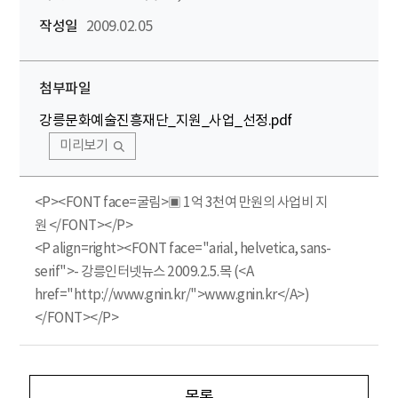
작성일
2009.02.05
첨부파일
강릉문화예술진흥재단_지원_사업_선정.pdf
미리보기
<P><FONT face=굴림>▣ 1억 3천여 만원의 사업비 지
원 </FONT></P>
<P align=right><FONT face="arial, helvetica, sans-
serif">- 강릉인터넷뉴스 2009.2.5.목 (<A
href="http://www.gnin.kr/">www.gnin.kr</A>)
</FONT></P>
목록