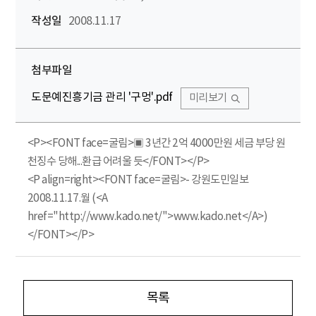
작성일
2008.11.17
첨부파일
도문예진흥기금 관리 '구멍'.pdf
미리보기
<P><FONT face=굴림>▣ 3년간 2억 4000만원 세금 부당 원
천징수 당해...환급 어려울 듯</FONT></P>
<P align=right><FONT face=굴림>- 강원도민일보
2008.11.17.월 (<A
href="http://www.kado.net/">www.kado.net</A>)
</FONT></P>
목록