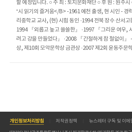
할 예정입니다. ○ 주 최 : 토지문화재단 ○ 후 원 : 원주시 ○ 일 시 
“시 읽기의 즐거움</B> -1961 예천 출생, 현 시인 -
리중학교 교사, (현) 시힘 동인 ·1994 전북 장수 산서
1994 『외롭고 높고 쓸쓸한』 ·1997 『그리운 여우,
려고 강을 만들었다』 ·2008 『간절하게 참 철없이』 - 
상, 제10회 모악문학상 금관상 ·2007 제2회 윤동주문
개인정보처리방침
저작권정책
뉴스레터 구독 및 이