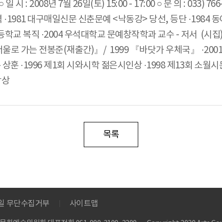
: 2008년 7월 26일(토) 15:00 - 17:00 ○ 문 의 : 033) 766
 경력 ·1981 대구매일신문 신춘문예 <낙동강> 당선, 등단 ·1984
고등학교 복직 ·2004 우석대학교 문예창작학과 교수 - 저서 (시집)
 서울로 가는 전봉준(재출간)』/ 1999 『바닷가 우체국』 ·200
상훈 ·1996 제1회 시와시학 젊은시인상 ·1998 제13회 소월시문
학상
목록
메일 무단수집거부
사이트맵