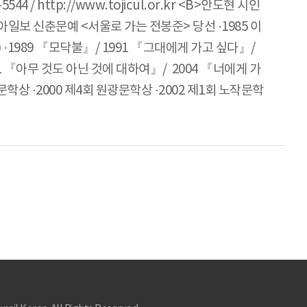
-5544 / http://www.tojicul.or.kr <B>안도현 시인
 동아일보 신춘문예 <서울로 가는 전봉준> 당선 ·1985 이
 ·1989 『모닥불』/ 1991 『그대에게 가고 싶다』/
1 『아무 것도 아닌 것에 대하여』/ 2004 『너에게 가
학상 ·2000 제4회 원광문학상 ·2002 제1회 노작문학