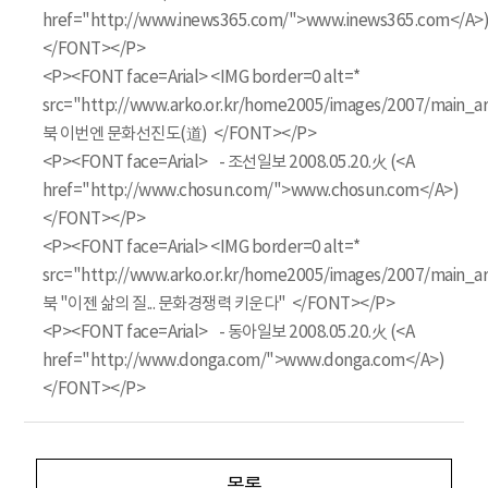
href="http://www.inews365.com/">www.inews365.com</A>
</FONT></P>
<P><FONT face=Arial> <IMG border=0 alt=*
src="http://www.arko.or.kr/home2005/images/2007/main_ar
북 이번엔 문화선진도(道) </FONT></P>
<P><FONT face=Arial> - 조선일보 2008.05.20.火 (<A
href="http://www.chosun.com/">www.chosun.com</A>)
</FONT></P>
<P><FONT face=Arial> <IMG border=0 alt=*
src="http://www.arko.or.kr/home2005/images/2007/main_ar
북 "이젠 삶의 질... 문화경쟁력 키운다" </FONT></P>
<P><FONT face=Arial> - 동아일보 2008.05.20.火 (<A
href="http://www.donga.com/">www.donga.com</A>)
</FONT></P>
목록