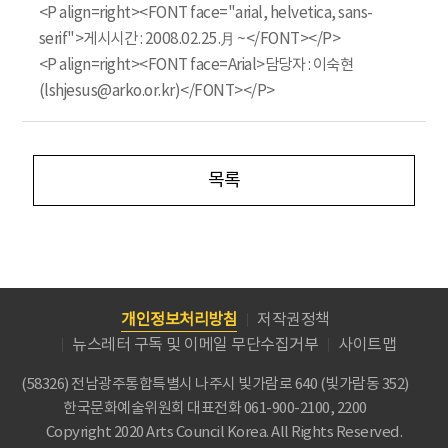
<P align=right><FONT face="arial, helvetica, sans-
serif">게시시간 : 2008.02.25.月 ~</FONT></P>
<P align=right><FONT face=Arial>담당자 : 이숙현
(lshjesus@arko.or.kr)</FONT></P>
목록
개인정보처리방침
저작권정책
뉴스레터 구독 및 이메일 무단수집거부
사이트맵
(58326) 전남광주통합특별시 나주시 빛가람로 640 (빛가람동 352)
한국문화예술위원회
대표전화 061-900-2100, 2200
Copyright 2020 Arts Council Korea. All Rights Reserved.