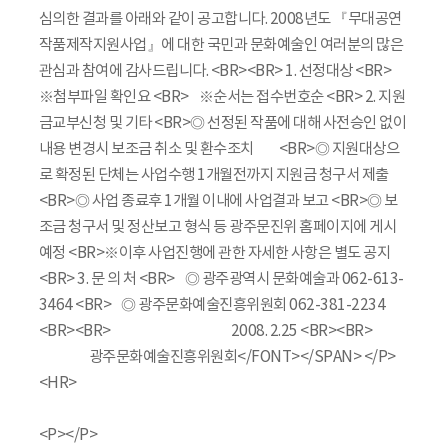
심의한 결과를 아래와 같이 공고합니다. 2008년도 『무대공연
작품제작지원사업』에 대한 국민과 문화예술인 여러분의 많은
관심과 참여에 감사드립니다. <BR><BR> 1. 선정대상 <BR>
※첨부파일 확인요 <BR> ※순서는 접수번호순 <BR> 2. 지원
금교부신청 및 기타 <BR>◎ 선정된 작품에 대해 사전승인 없이
내용 변경시 보조금 취소 및 환수조치 <BR>◎ 지원대상으
로 확정된 단체는 사업수행 1개월전까지 지원금 청구서 제출
<BR>◎ 사업 종료후 1개월 이내에 사업결과 보고 <BR>◎ 보
조금 청구서 및 정산보고 형식 등 광주문진위 홈페이지에 게시
예정 <BR>※이후 사업진행에 관한 자세한 사항은 별도 공지
<BR> 3. 문 의 처 <BR> ◎ 광주광역시 문화예술과 062-613-
3464 <BR> ◎ 광주문화예술진흥위원회 062-381-2234
<BR><BR> 2008. 2.25 <BR><BR>
광주문화예술진흥위원회</FONT></SPAN> </P>
<HR>
<P></P>