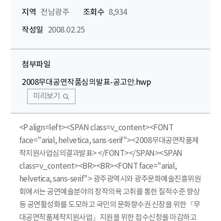
지역
전남광주
조회수
8,934
작성일
2008.02.25
첨부파일
2008무대공연작품심의발표-공고안.hwp
미리보기
<P align=left><SPAN class=v_content><FONT
face="arial, helvetica, sans-serif"><2008무대공연작품제
작지원사업심의결과발표> </FONT></SPAN><SPAN
class=v_content><BR><BR><FONT face="arial,
helvetica, sans-serif"> 광주광역시와 광주문화예술진흥위원
회에서는 공연예술분야의 창작의욕 고취를 통한 질적수준 향상
등 공연활성화를 도모하고 국민의 문화향수권 신장을 위한『무
대공연작품제작지원사업』지원을 위한 접수신청을 마감하고