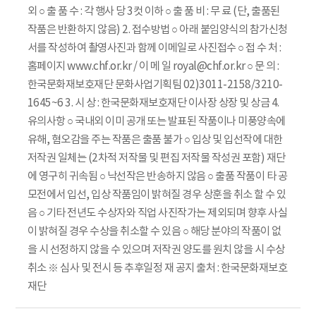
외 ○ 출 품 수 : 각 행사 당 3컷 이하 ○ 출 품 비 : 무 료 (단, 출품된
작품은 반환하지 않음) 2. 접수방법 ○ 아래 붙임양식의 참가신청
서를 작성하여 촬영사진과 함께 이메일로 사진접수 ○ 접 수 처 :
홈페이지 www.chf.or.kr / 이 메 일 royal@chf.or.kr ○ 문 의 :
한국문화재보호재단 문화사업기획팀 02)3011-2158/3210-
1645~6 3. 시 상 : 한국문화재보호재단 이사장 상장 및 상금 4.
유의사항 ○ 국내외 이미 공개 또는 발표된 작품이나 미풍양속에
유해, 혐오감을 주는 작품은 출품 불가 ○ 입상 및 입선작에 대한
저작권 일체는 (2차적 저작물 및 편집 저작물 작성권 포함) 재단
에 영구히 귀속됨 ○ 낙선작은 반송하지 않음 ○ 출품 작품이 타 공
모전에서 입선, 입상 작품임이 밝혀질 경우 상훈을 취소 할 수 있
음 ○ 기타 전년도 수상자와 직업 사진작가는 제외되며 향후 사실
이 밝혀질 경우 수상을 취소할 수 있음 ○ 해당 분야의 작품이 없
을 시 선정하지 않을 수 있으며 저작권 양도를 원치 않을 시 수상
취소 ※ 심사 및 전시 등 추후일정 재 공지 출처 : 한국문화재보호
재단