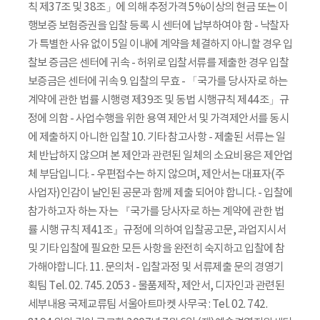
칙 제37조 및 38조」에 의해 추정가격 5%이상의 현금 또는 이
행보증 보험증권을 입찰 등록 시 센터에 납부하여야 함 - 낙찰자
가 특별한 사유 없이 5일 이내에 계약을 체결하지 아니할 경우 입
찰보 증금은 센터에 귀속 - 허위로 입찰서류를 제출한 경우 입찰
보증금은 센터에 귀속 9. 입찰의 무효 - 「국가를 당사자로 하는
계약에 관한 법률 시행령 제39조 및 동법 시행규칙 제44조」규
정에 의함 - 사업수행을 위한 용역 제안서 및 가격제안서를 동시
에 제출하지 아니한 입찰 10. 기타 참고사항 - 제출된 서류는 일
체 반납하지 않으며 본 제안과 관련된 일체의 소요비용은 제안업
체 부담입니다. - 우편접수는 하지 않으며, 제안서는 대표자(주
사업자)인감이 날인된 공문과 함께 제출 되어야 합니다. - 입찰에
참가하고자 하는 자는 『국가를 당사자로 하는 계약에 관한 법
률 시행 규칙 제41조』규정에 의하여 입찰공고문, 과업지시서
및 기타 입찰에 필요한 모든 사항을 완전히 숙지하고 입찰에 참
가해야합니다. 11. 문의처 - 입찰과정 및 서류제출 문의 경영기
획팀 Tel. 02. 745. 2053 - 물품제작, 제안서, 디자인과 관련된
세부내용 국제교류팀 서울아트마켓 사무국 : Tel. 02. 742.