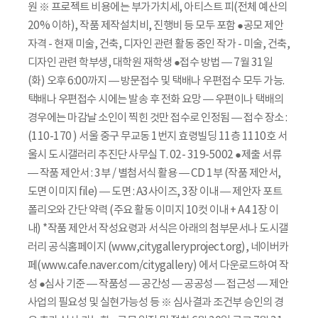
원 ※ 프로젝트 비용에는 부가가치세, 아티스트 피(전체 예산의
20% 이하), 작품 제작설치비, 진행비 등 모두 포함 ●공모 제안
자격 - 현재 미술, 건축, 디자인 관련 활동 중인 작가 - 미술, 건축,
디자인 관련 학부생, 대학원 재학생 ●접수 방법 ― 7월 31일
(화) 오후 6:00까지 ― 방문접수 및 택배나 우편접수 모두 가능.
택배나 우편접수 시에는 발송 후 전화 요망 ― 우편이나 택배의
경우에는 마감날 소인이 찍힌 것만 접수로 인정됨 ― 접수 장소 :
(110-170 ) 서울 중구 무교동 1번지 효령빌딩 11층 1110호 서
울시 도시갤러리 추진단 사무실 T. 02- 319-5002 ●제출 서류
― 작품 제안서 : 3부 / 별첨서식 활용 ― CD 1부 (작품 제안서,
도면 이미지 file) ― 도면 : A3사이즈, 3장 이내 ― 제안자 포트
폴리오와 간단 약력 (주요 활동 이미지 10컷 이내 + A4 1장 이
내) *작품 제안서 작성요령과 서식은 아래의 첨부문서나 도시갤
러리 공식홈페이지 (www,citygalleryproject.org), 네이버카
페(www.cafe.naver.com/citygallery) 에서 다운로드하여 작
성 ●심사 기준 ― 작품성 ― 공간성 ― 공공성 ― 접근성 ― 제안
사업의 필요성 및 실현가능성 등 ※ 심사결과 조건부 승인의 경