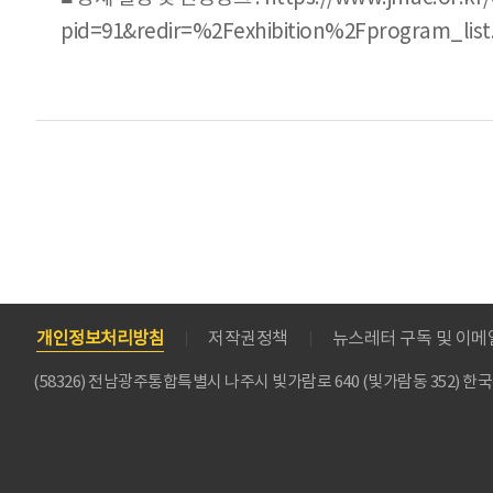
pid=91&redir=%2Fexhibition%2Fprogram
개인정보처리방침
저작권정책
뉴스레터 구독 및 이
(58326) 전남광주통합특별시 나주시 빛가람로 640 (빛가람동 352)