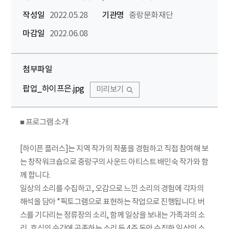
작성일
2022.05.28
기관명
중랑문화재단
마감일
2022.06.08
첨부파일
팝업_하이프은.jpg
미리보기
■ 프로그램 소개
[하이픈 플러스]는 지역 작가의 작품을 경험하고 직접 참여해 보
는 창작워크숍으로 중랑구의 사운드 아티스트 배인숙 작가와 함
께 합니다.
일상의 소리를 수집하고, 오감으로 느낀 소리의 경험에 각자의
해석을 담아 *픽토그램으로 표현하는 작업으로 진행됩니다. 버
스를 기다리는 정류장의 소리, 함께 일상을 보내는 가족과의 소
리, 휴식의 순간에 공존하는 소리 등 4주 동안 수집한 일상의 소