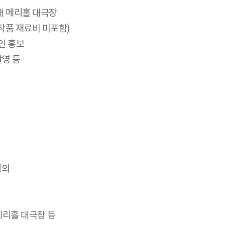
대 메리홀 대극장
(작품 재료비 미포함)
인 홍보
촬영 등
협의
메리홀 대극장 등