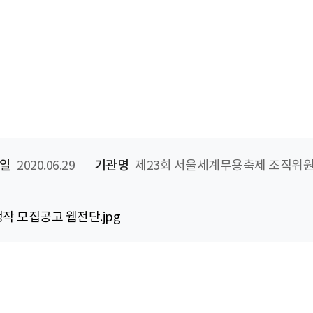
일
2020.06.29
기관명
제23회 서울세계무용축제 조직위
초청작 모집공고 웹전단.jpg