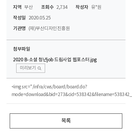
지역
부산
조회수
2,734
작성자
유*원
작성일
2020.05.25
기관명
(재)부산디자인진흥원
첨부파일
2020 B-소셜 청년job 드림사업 웹포스터.jpg
미리보기
<img src="/infra/cws/board/board.do?
mode=download&bid=273&cid=538342&filename=538342_
목록