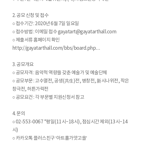
2. 공모 신청 및 접수
○ 접수기간 : 2020년 6월 7일 일요일
○ 접수방법 : 이메일 접수 gayatart@gayatarthall.com
○ 제출서류 홈페이지 확인
http://gayatarthall.com/bbs/board.php…
3. 공모개요
○ 공모자격 : 음악적 역량을 갖춘 예술가 및 예술단체
○ 공모부문 : 고수열전, 공생(共生)전, 병창전, 新시나위전, 작은
창극전, 허튼가락전
○ 공모요건 : 각 부문별 지원신청서 참고
4. 문의
○ 02-553-0067 *평일(11시~18시), 점심시간 제외(13시~14
시)
○ 카카오톡 플러스친구 ‘아트홀가얏고을’