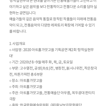
‘창작실현무대’는 현대를 살아가는 전통예술가들이 고민하고 이
야기하고 싶은 음악을 보다 전통적이고 전통다운 소리를 담아 실
현하는 공연입니다.
예술가들의 깊은 음악적 통찰로 창작된 작품들이 미래에 전통음
악이 되고, 전통음악의 다양한 레파토리 확장에 기여할 수 있기
를 바랍니다.
1. 사업개요
○ 사업명 : 2020 아트홀가얏고을 기획공연 제2회 ‘창작실현무
대’
○ 기간 : 2020년 8~9월 매주 화, 목, 금, 토요일
○ 부문 : 고수열전, 공생(共生)전, 병창전, 新시나위전, 작은창극
전, 허튼가락전 총 6부문
○ 장소 : 아트홀가얏고을
○ 주최 : 아트홀가얏고을
○ 주관 : 아트홀가얏고을, 전통예술단 아우름, 꼭두광대 판타지
극장
○ 후원 : 한국문화예술위원회, (재)화남보은장학재단