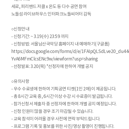
세로, 피리밴드 저클 x 온도 등 다수 공연 참여
노들섬 라이브하우스 인터파크노들씨어터 감독
○신청안내
- 신청기간: ~ 3.19(수) 23:59 까지
- 신청방법: 서울남산국악당 홈페이지 내 예매하기(구글폼)
https://docs.google.com/forms/d/e/1FAIpQLSdLve20_du
YvA6MFmClcsENc9w/viewform?usp=sharing
- 선정발표: 3.20(목) *선정자에 한하여 개별 공지
○유의사항
- 우수 수료생에 한하여 기획공연 티켓(1인 2매)이 제공됩니다.
- 총 8시간 교육 중, 6시간 이상 수강 시 수료증이 발급됩니다.
- 참가신청서 제출자 중 선정자에 한하여 개별 공지 예정입니다.
- 신청 인원이 많을 경우 조기 마감될 수 있습니다.
- 교육 참석이 어려울 경우 사전에 연락 부탁드립니다.
- 프로그램 기록 및 홍보를 위한 사진/영상 촬영이 진행됩니다.