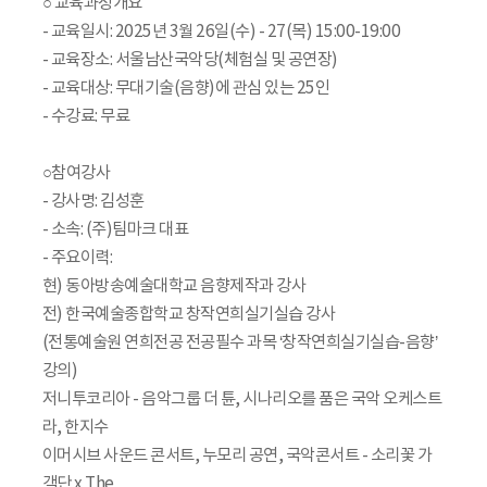
○ 교육과정개요
- 교육일시: 2025년 3월 26일(수) - 27(목) 15:00-19:00
- 교육장소: 서울남산국악당(체험실 및 공연장)
- 교육대상: 무대기술(음향)에 관심 있는 25인
- 수강료: 무료
○참여강사
- 강사명: 김성훈
- 소속: (주)팀마크 대표
- 주요이력:
현) 동아방송예술대학교 음향제작과 강사
전) 한국예술종합학교 창작연희실기실습 강사
(전통예술원 연희전공 전공필수 과목 ‘창작연희실기실습-음향’
강의)
저니투코리아 - 음악그룹 더 튠, 시나리오를 품은 국악 오케스트
라, 한지수
이머시브 사운드 콘서트, 누모리 공연, 국악콘서트 - 소리꽃 가
객단 x The