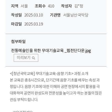
지역
서울
조회수
410
작성자
김*정
작성일
2025.03.10
기관명
서울남산국악당
마감일
2025.03.19
첨부파일
전통예술인을 위한 무대기술교육 _웹전단다운.jpg
미리보기
<[청년국악교육] 무대기술교육-음향 기초> 과정 소개
본 교육은 총 8시간으로, 단기간에 음향 기초를 배우는 속성 과
정입니다. 음향 기초에 대한 이해와 공연 현장에서의 활용을 극
대화하여 공연의 완성도와 전문성을 높이고자 하는 분들의 많은
관심 부탁드립니다.