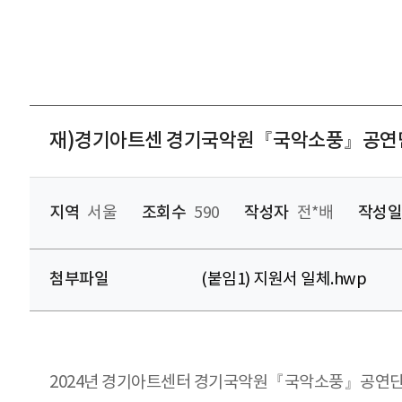
재)경기아트센 경기국악원『국악소풍』공연
지역
서울
조회수
590
작성자
전*배
작성일
첨부파일
(붙임1) 지원서 일체.hwp
2024년 경기아트센터 경기국악원『국악소풍』공연