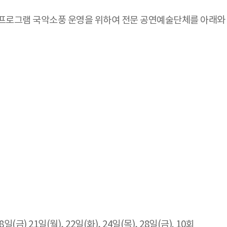
로그램 국악소풍 운영을 위하여 전문 공연예술단체를 아래와 
8일(금) 21일(월), 22일(화), 24일(목), 28일(금). 10회