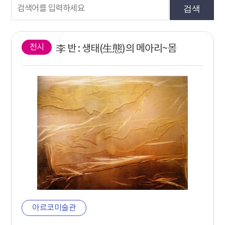
검색
전시
李 반 : 생태(生態)의 메아리~몸
아르코미술관