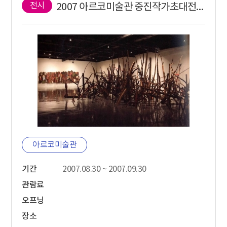
전시
2007 아르코미술관 중진작가초대전 조숙진_최민화
아르코미술관
기간
2007.08.30 ~ 2007.09.30
관람료
오프닝
장소