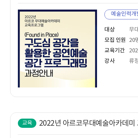
예술인력개
대상
무대
모집 인원
20
교육기간
202
강사
류정
교육