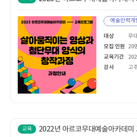
예술인력개
대상
모집 인원
20
교육기간
202
강사
교육