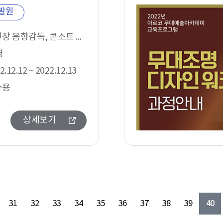
발원
공연장 음향감독, 콘소트 뮤지컬 사운드 디자이너
명
2.12.12 ~ 2022.12.13
수용
상세보기
40
31
32
33
34
35
36
37
38
39