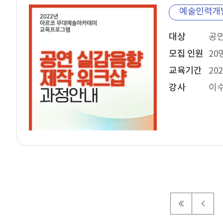
예술인력개
대상
모집 인원
20
교육기간
202
강사
이