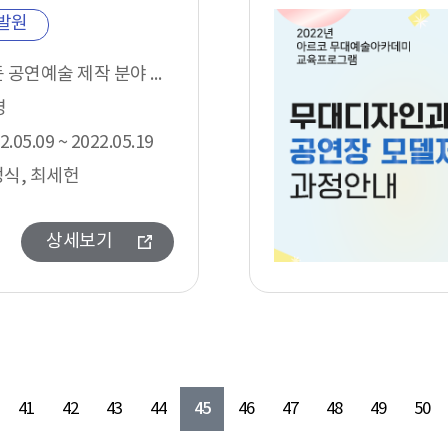
발원
모든 공연예술 제작 분야 종사자 (프리랜서, 극장스태프)
명
2.05.09 ~ 2022.05.19
식, 최세헌
상세보기
45
41
42
43
44
46
47
48
49
50