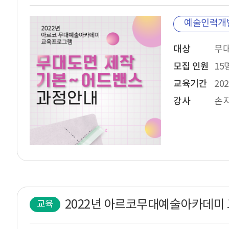
예술인력개
대상
무
모집 인원
15
교육기간
202
강사
손
교육