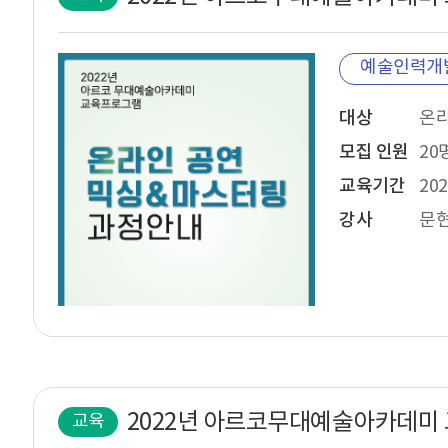
예술인력개
대상
모집 인원
20
교육기간
202
강사
문현
교육