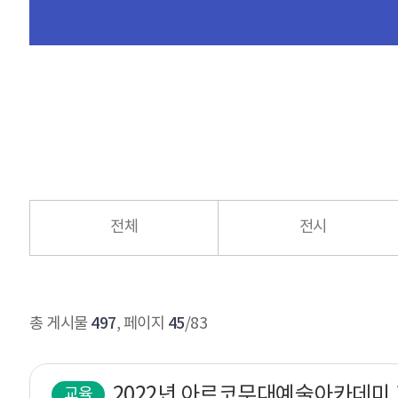
전체
전시
497
45
총 게시물
, 페이지
/83
교육