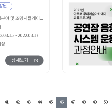
발원
조명분야 및 조명시뮬레이션 학습을 희망하는 무대예술분야 종사자
명
2.03.15 ~ 2022.03.17
재성
상세보기
46
41
42
43
44
45
47
48
49
50