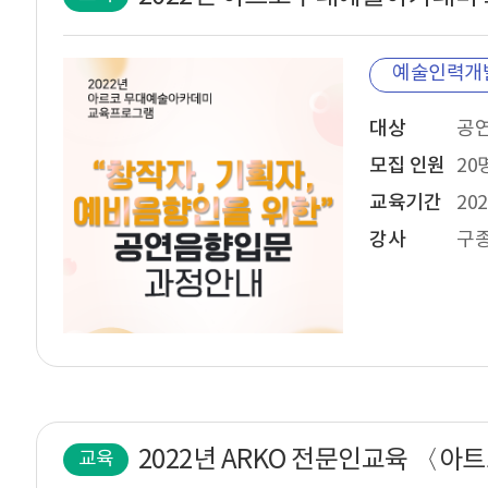
예술인력개
대상
모집 인원
20
교육기간
202
강사
구
교육