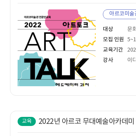
아르코미술
대상
모집 인원
5~
교육기간
202
강사
교육