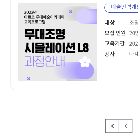
예술인력개
대상
모집 인원
20
교육기간
202
강사
나