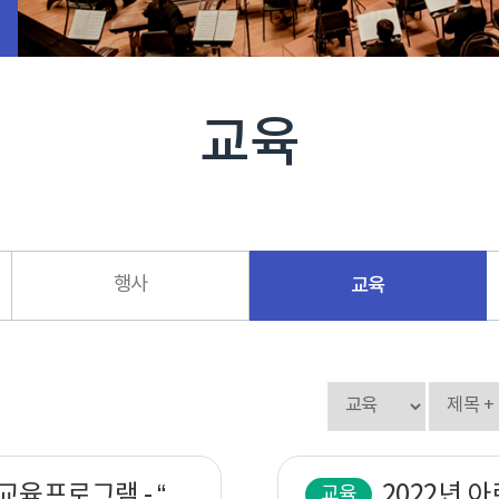
교육
행사
교육
2022년 아르코무대예술아카데미 교육프로그램 - “창작자, 기획자, 예비음향인을 위한” 공연음향입문 과정안내
교육