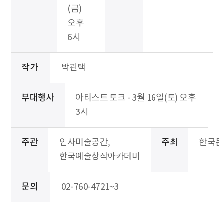
(금)
오후
6시
작가
박관택
부대행사
아티스트 토크 - 3월 16일(토) 오후
3시
주관
인사미술공간,
주최
한국
한국예술창작아카데미
문의
02-760-4721~3