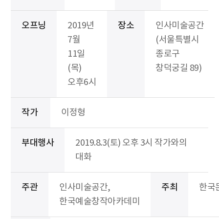
오프닝
2019년
장소
인사미술공간
7월
(서울특별시
11일
종로구
(목)
창덕궁길 89)
오후6시
작가
이정형
부대행사
2019.8.3(토) 오후 3시 작가와의
대화
주관
인사미술공간,
주최
한국
한국예술창작아카데미