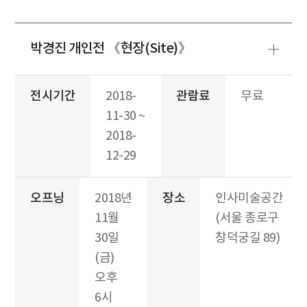
박경진 개인전 《현장(Site)》
전시기간
2018-
관람료
무료
11-30 ~
2018-
12-29
오프닝
2018년
장소
인사미술공간
11월
(서울 종로구
30일
창덕궁길 89)
(금)
오후
6시