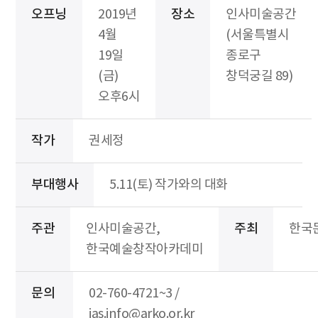
오프닝
2019년
장소
인사미술공간
4월
(서울특별시
19일
종로구
(금)
창덕궁길 89)
오후6시
작가
권세정
부대행사
5.11(토) 작가와의 대화
주관
인사미술공간,
주최
한국
한국예술창작아카데미
문의
02-760-4721~3 /
ias.info@arko.or.kr