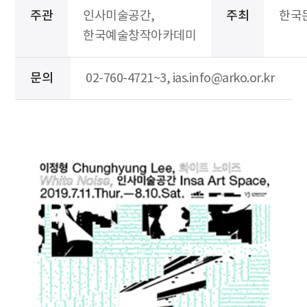
주관
인사미술공간,
주최
한국
한국예술창작아카데미
문의
02-760-4721~3, ias.info@arko.or.kr