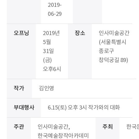
2019-
06-29
오프닝
2019년
장소
인사미술공간
5월
(서울특별시
31일
종로구
(금)
창덕궁길 89)
오후6시
작가
김인영
부대행사
6.15(토) 오후 3시 작가와의 대화
주관
인사미술공간,
주최
한국
한국예술창작아카데미