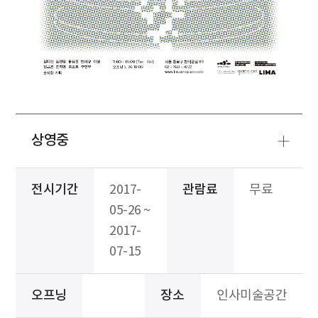
상영중
전시기간
2017-
관람료
무료
05-26 ~
2017-
07-15
오프닝
장소
인사미술공간