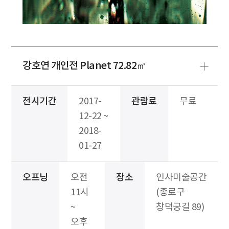
강호연 개인전 Planet 72.82㎡
전시기간
2017-
관람료
무료
12-22 ~
2018-
01-27
오프닝
오전
장소
인사미술공간
11시
(종로구
~
창덕궁길 89)
오후