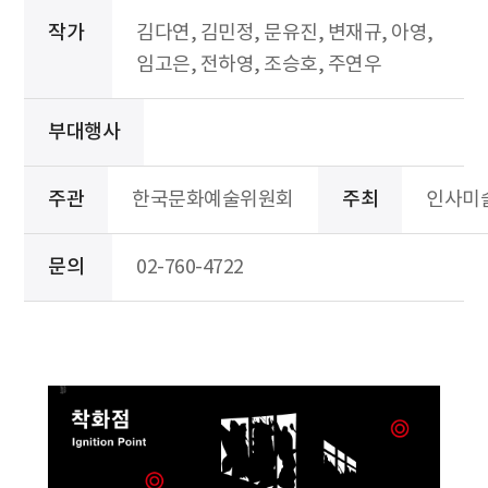
작가
김다연, 김민정, 문유진, 변재규, 아영,
임고은, 전하영, 조승호, 주연우
부대행사
주관
한국문화예술위원회
주최
인사미
문의
02-760-4722