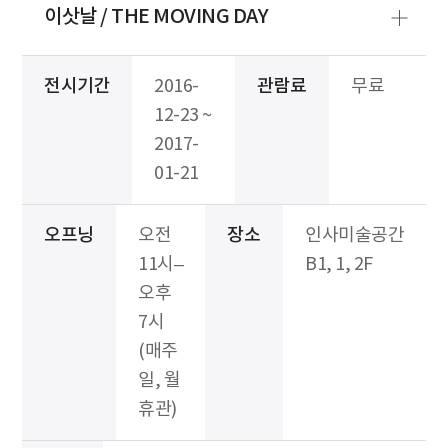
이삿날 / THE MOVING DAY
전시기간
2016-
관람료
무료
12-23 ~
2017-
01-21
오프닝
오전
장소
인사미술공간
11시–
B1, 1, 2F
오후
7시
(매주
일, 월
휴관)