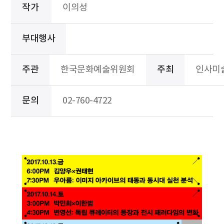
작가
이의성
부대행사
주관
한국문화예술위원회
주최
인사미
문의
02-760-4722