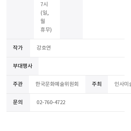
7시
(일,
월
휴무)
작가
강호연
부대행사
주관
한국문화예술위원회
주최
인사미
문의
02-760-4722