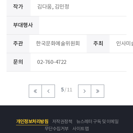
작가
김다움, 김민정
부대행사
주관
한국문화예술위원회
주최
인사미
문의
02-760-4722
5
/ 11
개인정보처리방침
저작권정책
뉴스레터 구독 및 이메일
무단수집거부
사이트맵