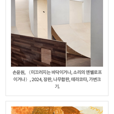
손윤원, 〈미끄러지는 바닥이거나, 소리의 엔벨로프
이거나〉, 2024, 장판, 나무합판, 테라코타, 가변크
기.