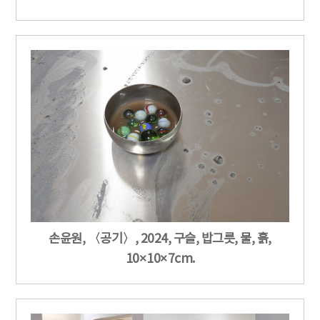
손윤원, 〈공기〉, 2024, 구슬, 밥그릇, 물, 흙,
10×10×7cm.