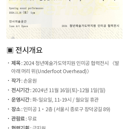
▣ 전시개요
제목
: 2024 청년예술가도약지원 인미공 협력전시 《발
아래 머리 위(Underfoot Overhead)》
작가
: 손윤원
전시기간
: 2024년 11월 16일(토)-12월 1일(일)
운영시간
: 화-일요일, 11-19시 / 월요일 휴관
장소
: 인미공 1‧2층 (서울시 종로구 창덕궁길 89)
관람료
: 무료
협력기획
: 금지원