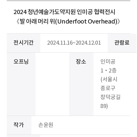
2024 청년예술가도약지원 인미공 협력전시
《발 아래 머리 위(Underfoot Overhead)》
전시기간
2024.11.16~2024.12.01
관람료
오프닝
장소
인미공
1‧2층
(서울시
종로구
창덕궁길
89)
작가
손윤원