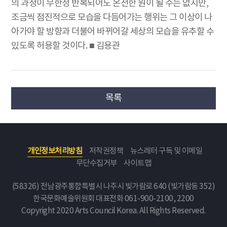
의 과정이 무한정 반복되어도 온전한 원이 될 수는 없지만,
조금씩 점진적으로 모습을 다듬어가는 행위는 그 이상이 나
아가야 할 방향과 더불어 바뀌어갈 세상의 모습을 유추할 수
있도록 허용할 것이다. ■ 김용관
목록
개인정보처리방침
저작권정책
뉴스레터 구독 및 이메일
무단수집거부
사이트맵
(58326) 전남광주통합특별시 나주시 빛가람로 640 (빛가람동 352)
한국문화예술위원회
대표전화 061-900-2100, 2200
Copyright 2020 Arts Council Korea. All Rights Reserved.