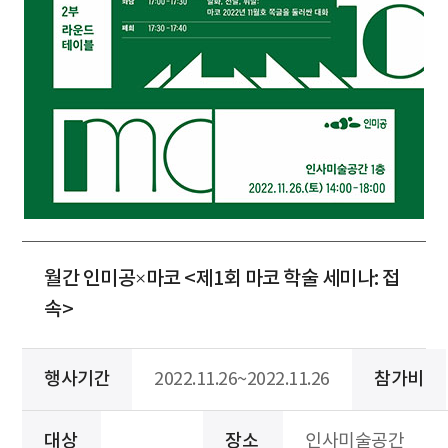
월간 인미공×마코 <제1회 마코 학술 세미나: 접
속>
행사기간
2022.11.26~2022.11.26
참가비
대상
장소
인사미술공간