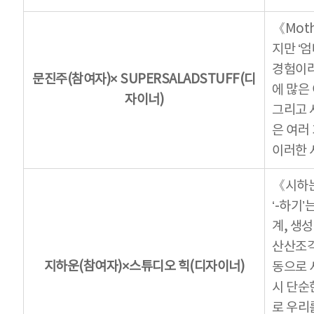
《Mot
지만 ‘
경험이라
문진주(참여자)× SUPERSALADSTUFF(디
에 많은
자이너)
그리고 
은 여러
이러한 
《시하는
‘-하기
계, 생
산산조각
지하운(참여자)×스튜디오 힉(디자이너)
동으로 
시 단순
로 우리