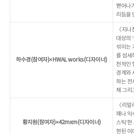
뻗어나가
리듬을 
《지나친
대상의 
섞이는 
를 섬세
하수경(참여자)×HWAL works(디자이너)
천적인 
경계와 
하는 전시
체 그리
《리얼리
꽤나 익
황지원(참여자)×42mxm(디자이너)
스틱’한
현된 이