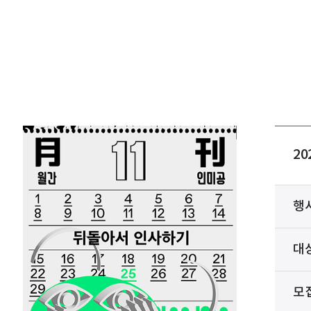
2
행
대
모