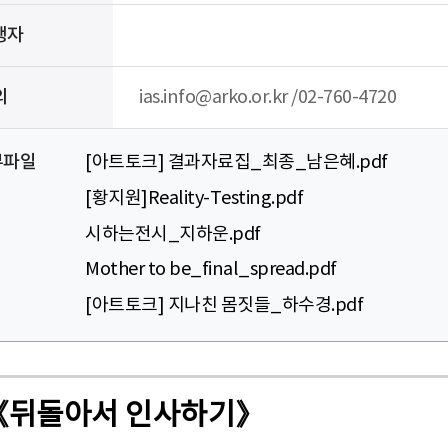
행자
의
ias.info@arko.or.kr /02-760-4720
부파일
[아트토크] 결과자료집_최종_남은혜.pdf
[황지원]Reality-Testing.pdf
시하는전시_지하운.pdf
Mother to be_final_spread.pdf
[아트토크] 지나친 몸짓들_하수경.pdf
차 《뒤돌아서 인사하기》